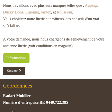
Nous travaillons avec plusieurs marques telles que :
Auping
,
Ducky Dons
,
Ergomat
,
Jaritex
, et
Rousseau
.
Vous choisirez notre literie et profiterez des conseils d'un vrai
spécialiste.
A votre demande, nous nous chargeons de l'enlèvement de votre
ancienne literie (voir conditions en magasin).
Informations
Article suivant : Auping
Suivant
Coordonnées
Radart Mobilier
Numéro d’entreprise BE 0449.722.385