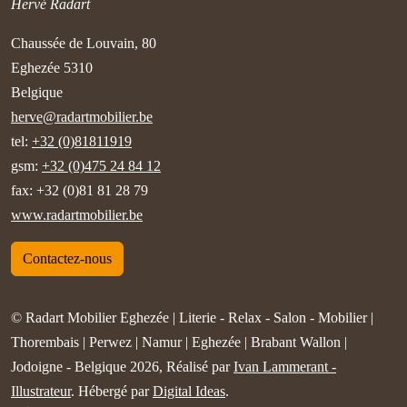
Hervé Radart
Chaussée de Louvain, 80
Eghezée 5310
Belgique
herve@radartmobilier.be
tel:
+32 (0)81811919
gsm:
+32 (0)475 24 84 12
fax: +32 (0)81 81 28 79
www.radartmobilier.be
Contactez-nous
© Radart Mobilier Eghezée | Literie - Relax - Salon - Mobilier |
Thorembais | Perwez | Namur | Eghezée | Brabant Wallon |
Jodoigne - Belgique 2026, Réalisé par
Ivan Lammerant -
Illustrateur
. Hébergé par
Digital Ideas
.