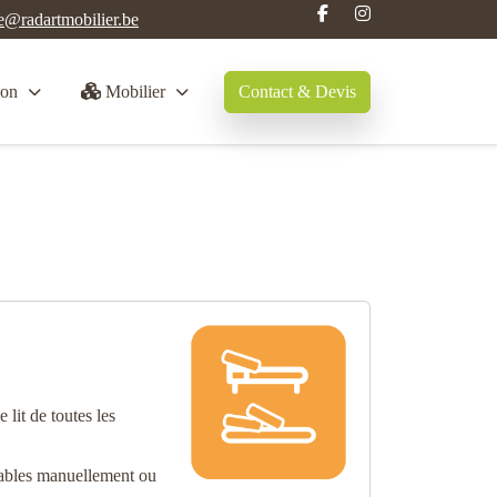
e@radartmobilier.be
Contact & Devis
on
Mobilier
lit de toutes les
glables manuellement ou