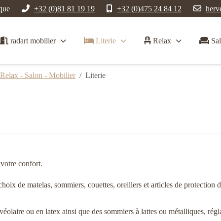
que
+32 (0)81 81 19 19
+32 (0)475 24 84 12
herv
radart mobilier
Literie
Relax
Sal
 Relax - Salon - Mobilier
Literie
votre confort.
x de matelas, sommiers, couettes, oreillers et articles de protection de 
véolaire ou en latex ainsi que des sommiers à lattes ou métalliques, ré