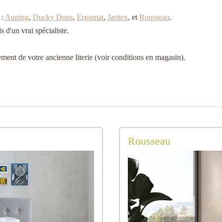
 :
Auping
,
Ducky Dons
,
Ergomat
,
Jaritex
, et
Rousseau
.
s d'un vrai spécialiste.
ent de votre ancienne literie (voir conditions en magasin).
Rousseau