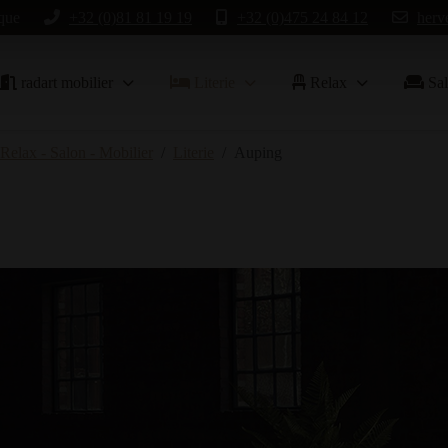
que
+32 (0)81 81 19 19
+32 (0)475 24 84 12
herv
radart mobilier
Literie
Relax
Sal
 Relax - Salon - Mobilier
Literie
Auping