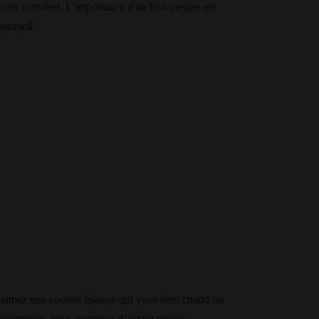
 vous convient. L'importance d'un bon oreiller est
sommeil.
 aimez une couette épaisse qui vous tient chaud ou
préférences, vous dormirez d’autant mieux.