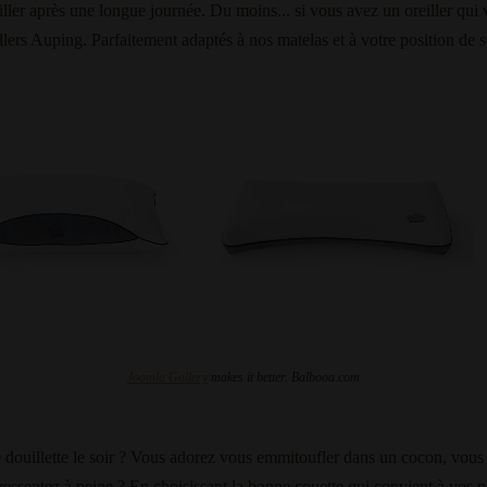
eiller après une longue journée. Du moins... si vous avez un oreiller qui
lers Auping. Parfaitement adaptés à nos matelas et à votre position de 
Joomla Gallery
makes it better. Balbooa.com
e douillette le soir ? Vous adorez vous emmitoufler dans un cocon, vous
ressentez à peine ? En choisissant la bonne couette qui convient à vos 