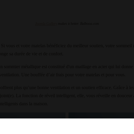
Joomla Gallery
makes it better. Balbooa.com
 vous et votre matelas bénéficiez du meilleur soutien, votre sommeil 
nge sa durée de vie et de confort.
 sommier métallique est constitué d'un maillage en acier qui lui donn
ventilation. Une bouffée d’air frais pour votre matelas et pour vous.
 offrent plus qu’une bonne ventilation et un soutien efficace. Grâce à l
joint(e). La fonction de réveil intelligent, elle, vous réveille en douceu
ntelligents dans la maison.