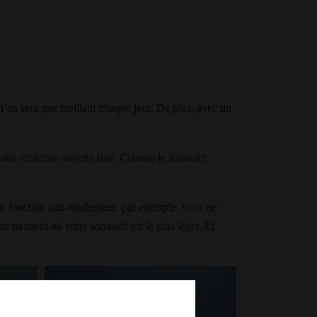
n’en sera que meilleur chaque jour. De plus, avec un
e une structure ouverte fine. Comme le sommier
eur fonction anti-ronflement, par exemple, vous ne
r au moment où votre sommeil est le plus léger. Et