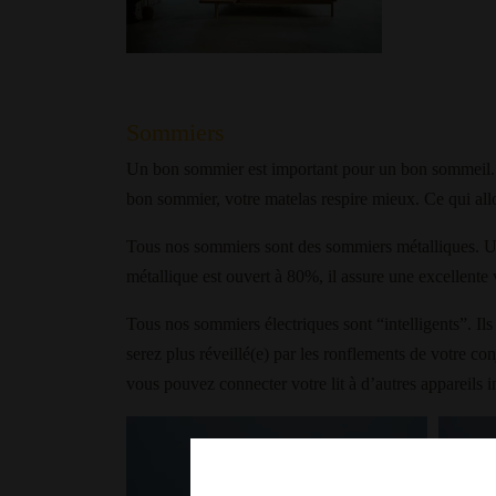
Sommiers
Un bon sommier est important pour un bon sommeil. Si
bon sommier, votre matelas respire mieux. Ce qui allo
Tous nos sommiers sont des sommiers métalliques. Un
métallique est ouvert à 80%, il assure une excellente 
Tous nos sommiers électriques sont “intelligents”. Ils
serez plus réveillé(e) par les ronflements de votre con
vous pouvez connecter votre lit à d’autres appareils i