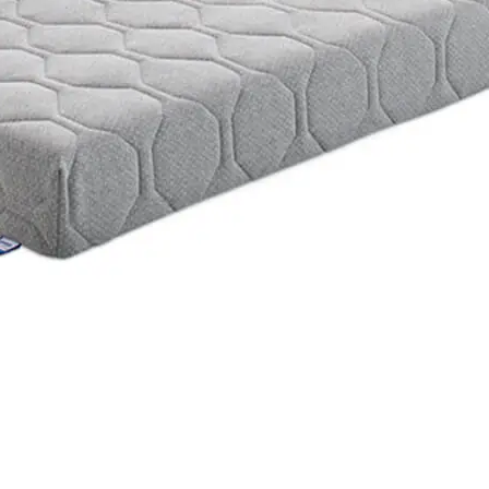
Joomla Gallery
makes it better. Balbooa.com
en observant avec attention vos caractéristiques personnelles, nous créon
cun d’entre nous est différent. Un matelas blanc peut également se comb
-dessus deux matelas une personne, vous n’êtes plus gêné(e) par le creu
t ainsi leur durée de vie.