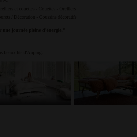
ires:
illers et couettes - Couettes - Oreillers
urets / Décoration - Coussins décoratifs
r une journée pleine d’énergie."
us beaux lits d'Auping.