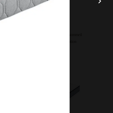
s des matelas offrant la meilleure qualité de sommeil
iner à un surmatelas. Le surmatelas, une solution
x entre les matelas du dessous. De plus, le