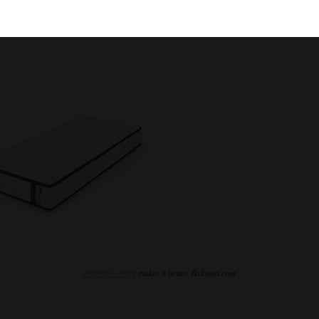
Joomla Gallery
makes it better. Balbooa.com