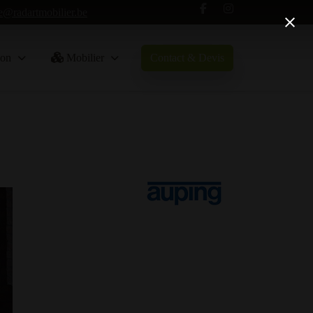
e@radartmobilier.be
Contact & Devis
on
Mobilier