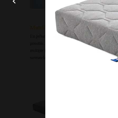
Matelas & Surmatelas
En prêtant une oreille attentive à vos préférences et 
possible. Fiables, durables et personnalisés. Car cha
multiple En plaçant un surmatelas deux personnes par
surmatelas épargne les matelas du dessous, prolongean