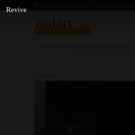
Chaussée de Louvain, 80 - Eghezée 5310 - Belgi
Revive
Vous êtes ici :
Radart Mobilier Eghezée | Literie -
Auping