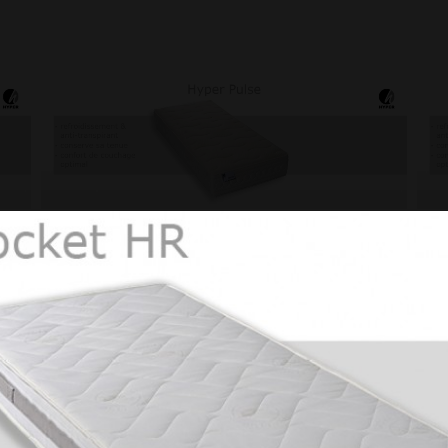
Joomla Gallery
makes it better. Balbooa.com
avec la quelle les ressorts vont s’adapter à votre morphologie