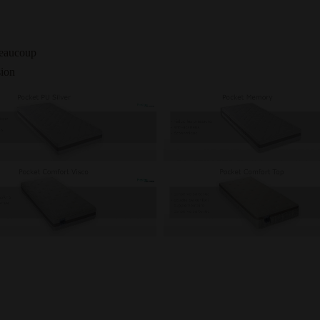
beaucoup
sion