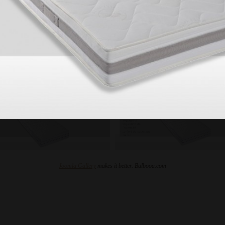
 beaucoup
tique
Joomla Gallery
makes it better. Balbooa.com