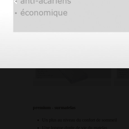
Garantit une ventilation idéale
Choix idéal pour les personnes qui transpirent
Confort du sommeil élevé grâce au soutien élas
premium - surmatelas
Un plus au niveau du confort de sommeil
Une longue durée de vie du matelas