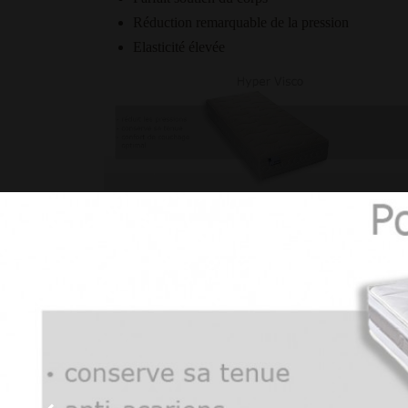
Réduction remarquable de la pression
Elasticité élevée
premium - multipockets
500 ressorts/m2
Confort de couchage ultime
Contre-pression idéale
La quantité des ressorts détermine l’exactitude 
Stable et confortable