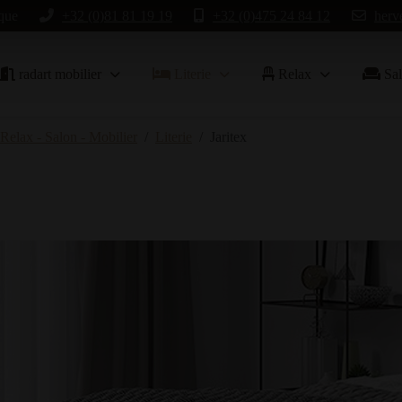
que
+32 (0)81 81 19 19
+32 (0)475 24 84 12
herv
radart mobilier
Literie
Relax
Sal
 Relax - Salon - Mobilier
Literie
Jaritex