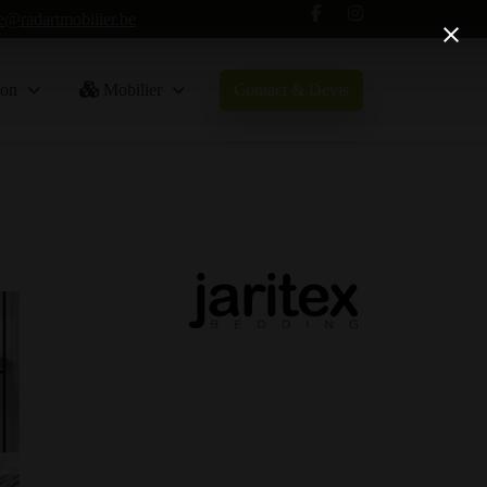
e@radartmobilier.be
Contact & Devis
on
Mobilier