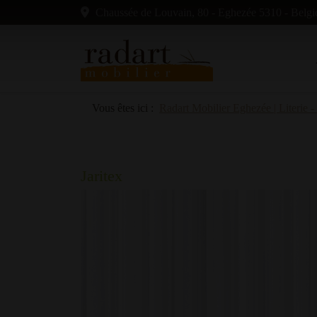
Chaussée de Louvain, 80 - Eghezée 5310 - Belgi
Vous êtes ici :
Radart Mobilier Eghezée | Literie -
Jaritex