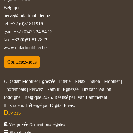
Belgique
herve@radartmobilier.be
tel:
+32 (0)81811919
gsm:
+32 (0)475 24 84 12
fax: +32 (0)81 81 28 79
www.radartmobilier.be
Contactez-nous
© Radart Mobilier Eghezée | Literie - Relax - Salon - Mobilier |
Thorembais | Perwez | Namur | Eghezée | Brabant Wallon |
Jodoigne - Belgique 2026, Réalisé par
Ivan Lammerant -
Illustrateur
. Hébergé par
Digital Ideas
.
Divers
Vie privée & mentions légales
Plan du site